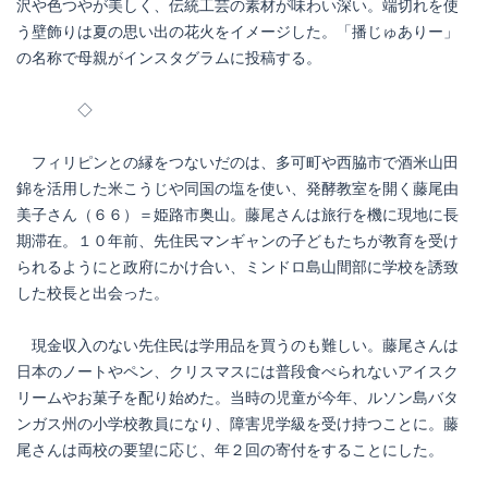
沢や色つやが美しく、伝統工芸の素材が味わい深い。端切れを使
う壁飾りは夏の思い出の花火をイメージした。「播じゅありー」
の名称で母親がインスタグラムに投稿する。
◇
フィリピンとの縁をつないだのは、多可町や西脇市で酒米山田
錦を活用した米こうじや同国の塩を使い、発酵教室を開く藤尾由
美子さん（６６）＝姫路市奥山。藤尾さんは旅行を機に現地に長
期滞在。１０年前、先住民マンギャンの子どもたちが教育を受け
られるようにと政府にかけ合い、ミンドロ島山間部に学校を誘致
した校長と出会った。
現金収入のない先住民は学用品を買うのも難しい。藤尾さんは
日本のノートやペン、クリスマスには普段食べられないアイスク
リームやお菓子を配り始めた。当時の児童が今年、ルソン島バタ
ンガス州の小学校教員になり、障害児学級を受け持つことに。藤
尾さんは両校の要望に応じ、年２回の寄付をすることにした。