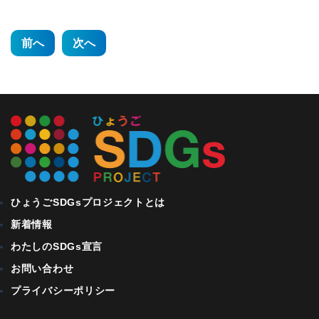
投
前へ
次へ
稿
ナ
ビ
ゲ
ー
シ
ひょうごSDGsプロジェクトとは
ョ
新着情報
ン
わたしのSDGs宣言
お問い合わせ
プライバシーポリシー