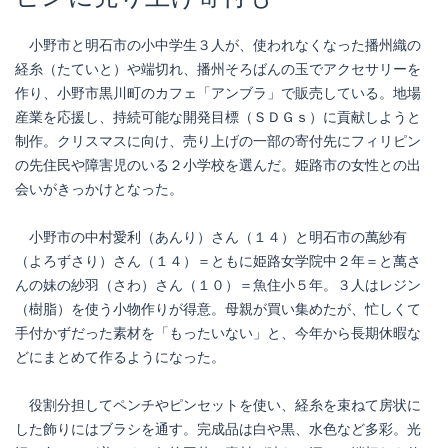
小野市と明石市の小中学生３人が、使われなくなった播州織の
経糸（たていと）や端切れ、播州そろばんの玉でアクセサリーを
作り、小野市黒川町のカフェ「アンブラ」で販売している。地場
産業を応援し、持続可能な開発目標（ＳＤＧｓ）に貢献しようと
制作。クリスマスに向け、売り上げの一部の寄付先にフィリピン
の先住民や障害児のいる２小学校を選んだ。姫路市の女性との出
会いがきっかけとなった。
小野市の中村愛利（あんり）さん（１４）と明石市の萬紗有
（よろずさり）さん（１４）＝ともに姫路女学院中２年＝と萬さ
んの妹の紗羽（さわ）さん（１０）＝魚住小５年。３人はレジン
（樹脂）を使う小物作りが得意。母親が買い集めたが、忙しくて
手付かずだった素材を「もったいない」と、今年から長期休暇な
どにまとめて作るようになった。
役割分担してペンチやピンセットを使い、経糸を束ねて房状に
した飾りにはブラシを通す。完成品は白や黒、水色など多彩。光