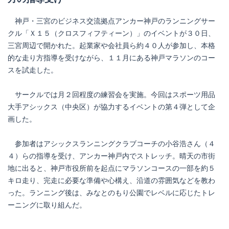
神戸・三宮のビジネス交流拠点アンカー神戸のランニングサー
クル「Ｘ１５（クロスフィフティーン）」のイベントが３０日、
三宮周辺で開かれた。起業家や会社員ら約４０人が参加し、本格
的な走り方指導を受けながら、１１月にある神戸マラソンのコー
スを試走した。
サークルでは月２回程度の練習会を実施。今回はスポーツ用品
大手アシックス（中央区）が協力するイベントの第４弾として企
画した。
参加者はアシックスランニングクラブコーチの小谷浩さん（４
４）らの指導を受け、アンカー神戸内でストレッチ。晴天の市街
地に出ると、神戸市役所前を起点にマラソンコースの一部を約５
キロ走り、完走に必要な準備や心構え、沿道の雰囲気などを教わ
った。ランニング後は、みなとのもり公園でレベルに応じたトレ
ーニングに取り組んだ。