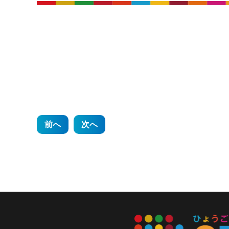
投
前へ
次へ
稿
ナ
ビ
ゲ
ー
シ