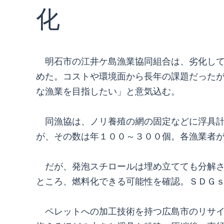
化
明石市の江井ケ島漁業協同組合は、劣化して
めた。コストや環境面から長年の課題だった
な漁業を目指したい」と意気込む。
同漁協は、ノリ養殖の網の固定などに浮具計
が、その数は年１００～３００個。各漁業者
だが、発泡スチロールは埋め立てても分解さ
ところ、燃料化できる可能性を確認。ＳＤＧ
ペレットへの加工技術を持つ広島市のリサイ