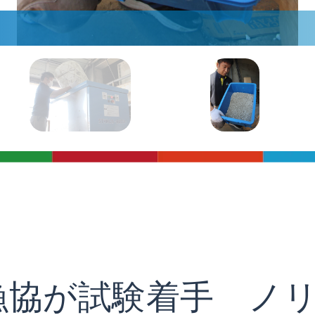
漁協が試験着手 ノ